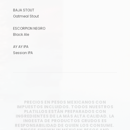
BAJA STOUT
Oatmeal Stout
ESCORPION NEGRO
Black Ale
AY AY IPA
Session IPA
PRECIOS EN PESOS MEXICANOS CON
IMPUESTOS INCLUIDOS. TODOS NUESTROS
PLATILLOS ESTÁN PREPARADOS CON
INGREDIENTES DE LA MÁS ALTA CALIDAD. LA
INGESTA DE PRODUCTOS CRUDOS ES
RESPONSABILIDAD DE QUIEN LOS CONSUME.
PRICES SHOWN IN MEXICAN PESOS AND
INCLUDE TAXES. WE TAKE GREAT CARE TO